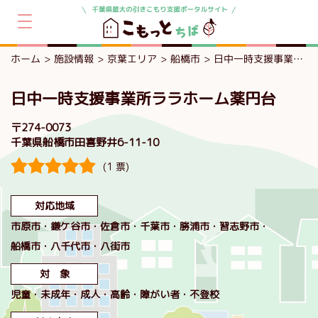
ホーム
施設情報
京葉エリア
船橋市
日中一時支援事業所ララホーム薬円台
日中一時支援事業所ララホーム薬円台
〒274-0073
千葉県船橋市田喜野井6-11-10
(1 票)
対応地域
市原市
鎌ケ谷市
佐倉市
千葉市
勝浦市
習志野市
船橋市
八千代市
八街市
対 象
児童
未成年
成人
高齢
障がい者
不登校