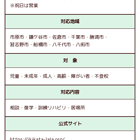
※祝日は営業
対応地域
市原市
鎌ケ谷市
佐倉市
千葉市
勝浦市
習志野市
船橋市
八千代市
八街市
対 象
児童
未成年
成人
高齢
障がい者
不登校
対応内容
相談
復学
訓練リハビリ
居場所
公式サイト
https://ikikata-lala.org/