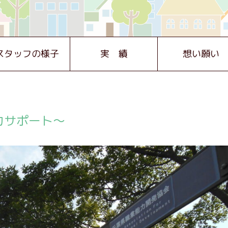
スタッフの様子
実 績
想い願い
力サポート～