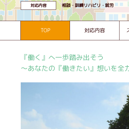
相談
訓練リハビリ
就労
対応内容
TOP
対応内容
『働く』へ一歩踏み出そう
～あなたの『働きたい』想いを全