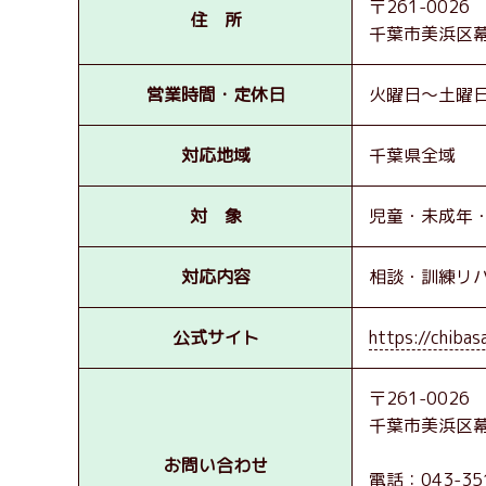
〒261-0026
住 所
千葉市美浜区幕
営業時間・定休日
火曜日～土曜日 9
対応地域
千葉県全域
対 象
児童
未成年
対応内容
相談
訓練リ
公式サイト
https://chibas
〒261-0026
千葉市美浜区幕
お問い合わせ
電話：043-351