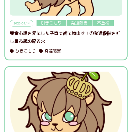
引きこもり
発達障害
不登校
2026.04.14
児童心理を元にした子育て術に物申す！①発達段階を推
し量る親の陥る穴
ひきこもり
発達障害