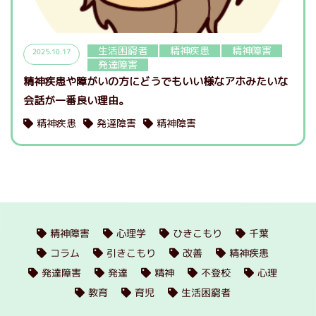
生活困窮者
精神疾患
精神障害
2025.10.17
発達障害
精神疾患や障がいの方にどうでもいい様なアホみたいな
会話が一番良い理由。
精神疾患
発達障害
精神障害
精神障害
心理学
ひきこもり
千葉
コラム
引きこもり
改善
精神疾患
発達障害
発達
精神
不登校
心理
教育
育児
生活困窮者