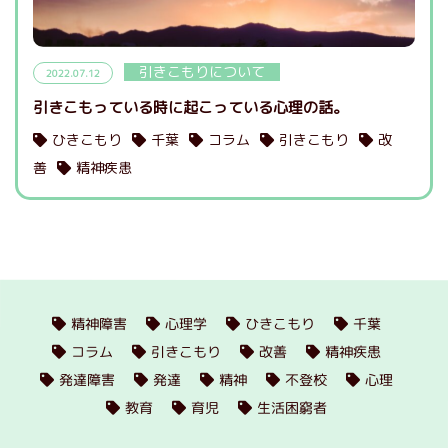
引きこもりについて
2022.07.12
引きこもっている時に起こっている心理の話。
ひきこもり
千葉
コラム
引きこもり
改
善
精神疾患
精神障害
心理学
ひきこもり
千葉
コラム
引きこもり
改善
精神疾患
発達障害
発達
精神
不登校
心理
教育
育児
生活困窮者