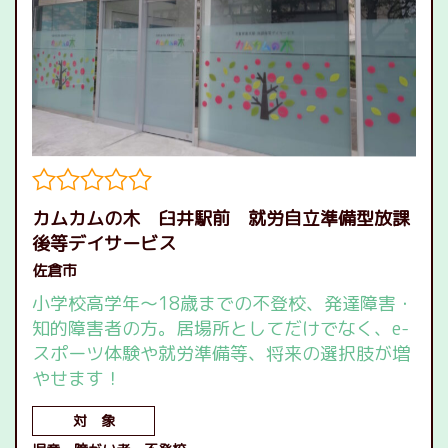
カムカムの木 臼井駅前 就労自立準備型放課
後等デイサービス
佐倉市
小学校高学年～18歳までの不登校、発達障害・
知的障害者の方。居場所としてだけでなく、e-
スポーツ体験や就労準備等、将来の選択肢が増
やせます！
対 象